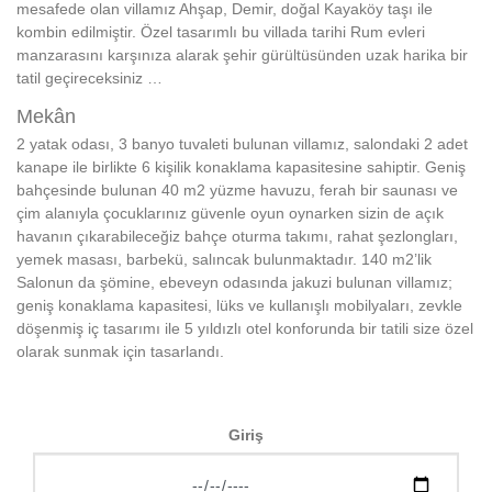
mesafede olan villamız Ahşap, Demir, doğal Kayaköy taşı ile
kombin edilmiştir. Özel tasarımlı bu villada tarihi Rum evleri
manzarasını karşınıza alarak şehir gürültüsünden uzak harika bir
tatil geçireceksiniz …
Mekân
2 yatak odası, 3 banyo tuvaleti bulunan villamız, salondaki 2 adet
kanape ile birlikte 6 kişilik konaklama kapasitesine sahiptir. Geniş
bahçesinde bulunan 40 m2 yüzme havuzu, ferah bir saunası ve
çim alanıyla çocuklarınız güvenle oyun oynarken sizin de açık
havanın çıkarabileceğiz bahçe oturma takımı, rahat şezlongları,
yemek masası, barbekü, salıncak bulunmaktadır. 140 m2’lik
Salonun da şömine, ebeveyn odasında jakuzi bulunan villamız;
geniş konaklama kapasitesi, lüks ve kullanışlı mobilyaları, zevkle
döşenmiş iç tasarımı ile 5 yıldızlı otel konforunda bir tatili size özel
olarak sunmak için tasarlandı.
Giriş