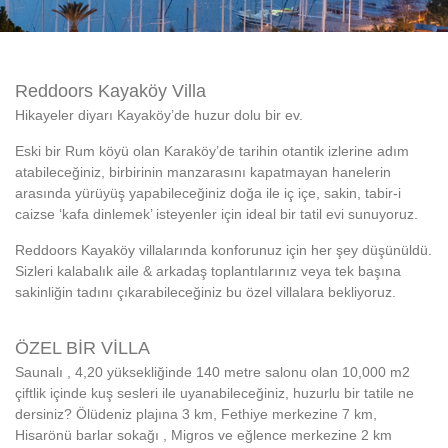
Reddoors Kayaköy Villa
Hikayeler diyarı Kayaköy’de huzur dolu bir ev.
Eski bir Rum köyü olan Karaköy’de tarihin otantik izlerine adım
atabileceğiniz, birbirinin manzarasını kapatmayan hanelerin
arasında yürüyüş yapabileceğiniz doğa ile iç içe, sakin, tabir-i
caizse ‘kafa dinlemek’ isteyenler için ideal bir tatil evi sunuyoruz.
Reddoors Kayaköy villalarında konforunuz için her şey düşünüldü.
Sizleri kalabalık aile & arkadaş toplantılarınız veya tek başına
sakinliğin tadını çıkarabileceğiniz bu özel villalara bekliyoruz.
ÖZEL BİR VİLLA
Saunalı , 4,20 yüksekliğinde 140 metre salonu olan 10,000 m2
çiftlik içinde kuş sesleri ile uyanabileceğiniz, huzurlu bir tatile ne
dersiniz? Ölüdeniz plajına 3 km, Fethiye merkezine 7 km,
Hisarönü barlar sokağı , Migros ve eğlence merkezine 2 km