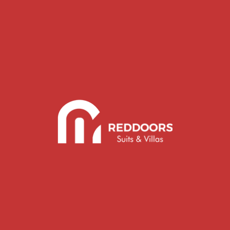
Тур По 12 Островам И Бухтам
Джип-Сафари